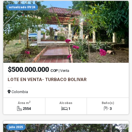
actualizado 09/24
$500.000.000
COP
| Venta
LOTE EN VENTA- TURBACO BOLIVAR
Colombia
2
Área m
Alcobas
Baño(s)
2554
1
3
julio 2025