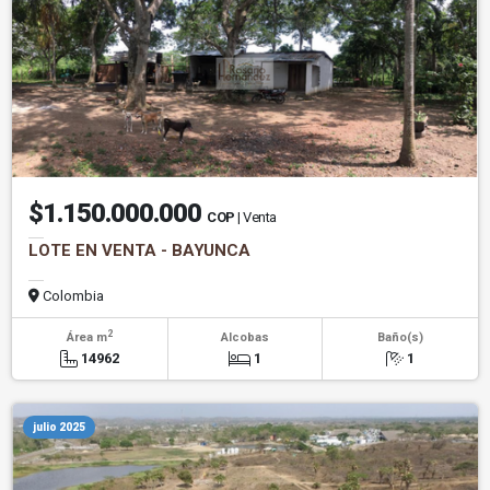
$1.150.000.000
COP
| Venta
LOTE EN VENTA - BAYUNCA
Colombia
2
Área m
Alcobas
Baño(s)
14962
1
1
julio 2025