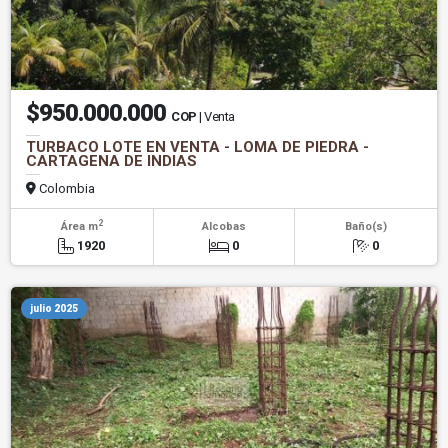
$950.000.000
COP
| Venta
TURBACO LOTE EN VENTA - LOMA DE PIEDRA -
CARTAGENA DE INDIAS
Colombia
2
Área m
Alcobas
Baño(s)
1920
0
0
julio 2025