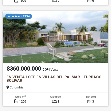
1000
0
0
actualizado 09/24
$360.000.000
COP
| Venta
EN VENTA LOTE EN VILLAS DEL PALMAR - TURBACO
BOLIVAR
Colombia
2
Área m
Alcobas
Baño(s)
1200
3
3