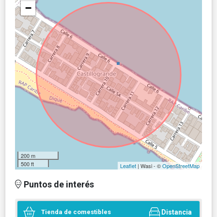
−
200 m
500 ft
Leaflet
| Wasi - ©
OpenStreetMap
Puntos de interés
Tienda de comestibles
Distancia