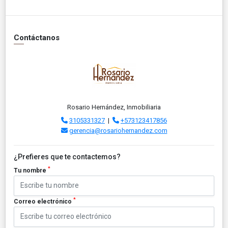
Contáctanos
Rosario Hernández, Inmobiliaria
3105331327
|
+573123417856
gerencia@rosariohernandez.com
¿Prefieres que te contactemos?
*
Tu nombre
*
Correo electrónico