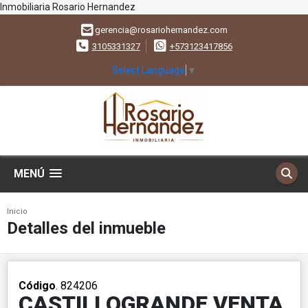
Inmobiliaria Rosario Hernandez
gerencia@rosariohernandez.com
3105331327
+573123417856
Select Language
▼
MENÚ
Inicio
Detalles del inmueble
Código
. 824206
CASTILLOGRANDE VENTA