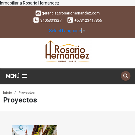
Inmobiliaria Rosario Hernandez
gerencia@rosariohernandez.com
3105331327
+573123417856
Select Language
▼
MENÚ
Inicio
Proyectos
Proyectos