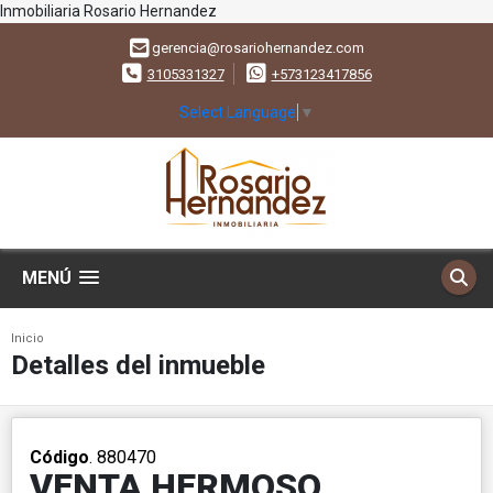
Inmobiliaria Rosario Hernandez
gerencia@rosariohernandez.com
3105331327
+573123417856
Select Language
▼
MENÚ
Inicio
Detalles del inmueble
Código
. 880470
VENTA HERMOSO