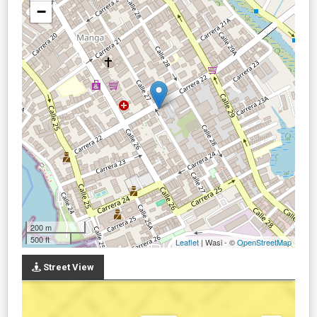
−
200 m
500 ft
Leaflet
| Wasi - ©
OpenStreetMap
Street View