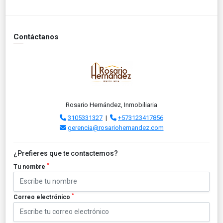
Contáctanos
Rosario Hernández, Inmobiliaria
3105331327
|
+573123417856
gerencia@rosariohernandez.com
¿Prefieres que te contactemos?
*
Tu nombre
*
Correo electrónico