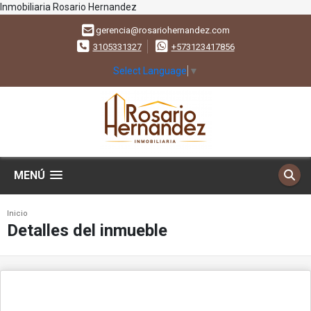
Inmobiliaria Rosario Hernandez
gerencia@rosariohernandez.com
3105331327
+573123417856
Select Language
▼
MENÚ
Inicio
Detalles del inmueble