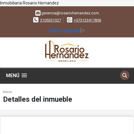
Inmobiliaria Rosario Hernandez
gerencia@rosariohernandez.com
3105331327
+573123417856
Select Language
▼
MENÚ
Inicio
Detalles del inmueble