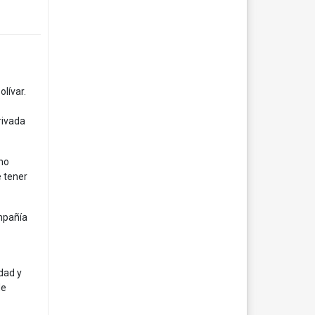
lívar.
rivada
rno
e tener
ompañía
dad y
de