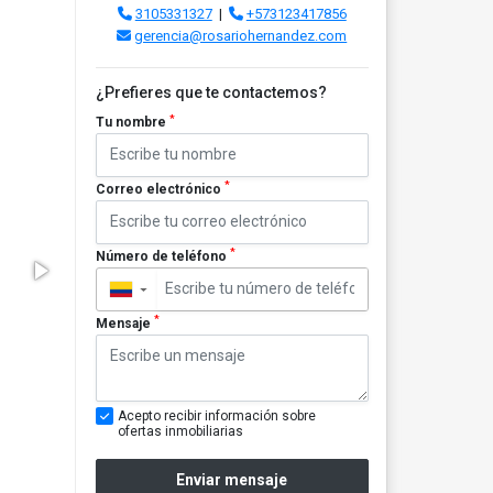
3105331327
|
+573123417856
gerencia@rosariohernandez.com
¿Prefieres que te contactemos?
*
Tu nombre
*
Correo electrónico
*
Número de teléfono
▼
*
Mensaje
Acepto recibir información sobre
ofertas inmobiliarias
Enviar mensaje