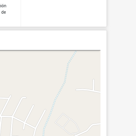
ción
a de