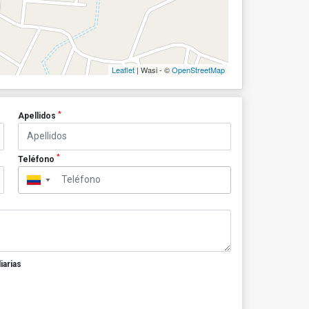
Leaflet
| Wasi - ©
OpenStreetMap
*
Apellidos
*
Teléfono
▼
iarias