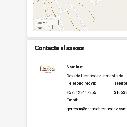
200 m
500 ft
Contacte al asesor
Nombre:
Rosario Hernández, Inmobiliaria
Teléfono Móvil:
Teléfo
+573123417856
31053
Email:
gerencia@rosariohernandez.com