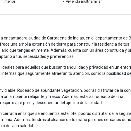
n Interior
Vivienda multifamiliar
la encantadora ciudad de Cartagena de Indias, en el departamento de Bo
ece una amplia extensión de tierra para construir la residencia de tus
iliario que tengas en mente. Además, cuenta con un área construida y p
aptarlo a tus necesidades y preferencias.
 ideales para aquellos que buscan tranquilidad y privacidad en un ento
s internas que seguramente atraerán tu atención, como la posibilidad d
envidiable. Rodeado de abundante vegetación, podrás disfrutar de la c
ará un ambiente relajante y fresco. Además, estarás rodeado de una
respirar aire puro y desconectar del ajetreo de la ciudad.
n cerrada en la que se encuentra este lote, podrás disfrutar de la seguri
y armonía. Además, tendrás al alcance de tu mano parques cercanos don
tilo de vida saludable.