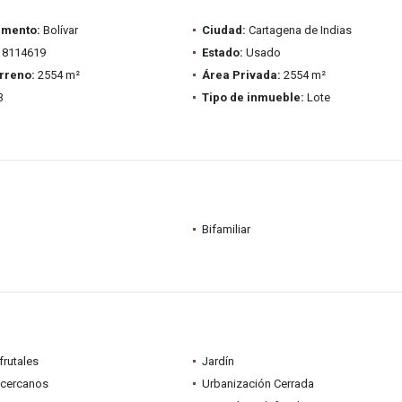
amento:
Bolívar
Ciudad:
Cartagena de Indias
8114619
Estado:
Usado
rreno:
2554 m²
Área Privada:
2554 m²
3
Tipo de inmueble:
Lote
Bifamiliar
frutales
Jardín
 cercanos
Urbanización Cerrada