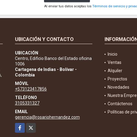
Al enviar tus datos aceptas los
Términos de servicio y priva
UBICACIÓN Y CONTACTO
INFORMACIÓ
UBICACIÓN
Inicio
Centro, Edificio Banco del Estado oficina
Ventas
1006
a
Cartagena de Indias - Bolívar -
Alquiler
,
Colombia
Proyectos
MÓVIL
Novedades
+573123417856
Nuestra Empre
TELÉFONO
3105331327
Contáctenos
EMAIL
Políticas de pr
gerencia@rosariohernandez.com
Facebook
X