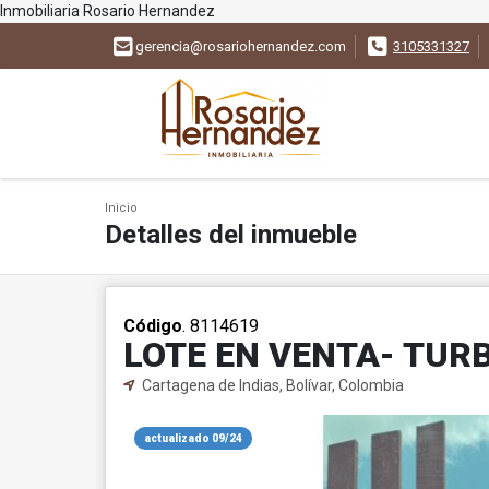
Inmobiliaria Rosario Hernandez
gerencia@rosariohernandez.com
3105331327
Inicio
Detalles del inmueble
Código
. 8114619
LOTE EN VENTA- TUR
Cartagena de Indias, Bolívar, Colombia
actualizado 09/24