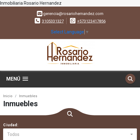
Inmobiliaria Rosario Hernandez
gerencia@rosariohernandez.com
3105331327
+573123417856
Select Language
▼
MENÚ
Inicio
Inmuebles
Inmuebles
Ciudad:
Todos